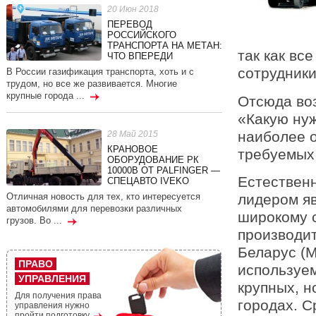
20 Июн 2018
ПЕРЕВОД
РОССИЙСКОГО
ТРАНСПОРТА НА МЕТАН:
так как вс
ЧТО ВПЕРЕДИ
сотрудник
В России газификация транспорта, хоть и с
трудом, но все же развивается. Многие
крупные города ...
Отсюда во
«Какую ну
наиболее о
28 Май 2015
КРАНОВОЕ
требуемых
ОБОРУДОВАНИЕ РК
10000В ОТ PALFINGER —
Естественн
СПЕЦАВТО IVEKO
Отличная новость для тех, кто интересуется
лидером яв
автомобилями для перевозки различных
широкому с
грузов. Во ...
производит
Беларус (
ПРАВО
используем
УПРАВЛЕНИЯ
крупных, н
Для получения права
городах. С
управления нужно
пройти подготовку