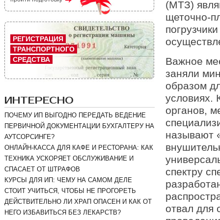
(МТЗ) явл
щеточно-п
погрузчики
РЕГИСТРАЦИЯ
осуществле
ТРАНСПОРТНОГО
СРЕДСТВА
Важное ме
заняли мин
образом дл
условиях. 
ИНТЕРЕСНО
органов, м
ПОЧЕМУ ИП ВЫГОДНО ПЕРЕДАТЬ ВЕДЕНИЕ
специализи
ПЕРВИЧНОЙ ДОКУМЕНТАЦИИ БУХГАЛТЕРУ НА
называют «
АУТСОРСИНГЕ?
внушительн
ОНЛАЙН-КАССА ДЛЯ КАФЕ И РЕСТОРАНА: КАК
универсаль
ТЕХНИКА УСКОРЯЕТ ОБСЛУЖИВАНИЕ И
СПАСАЕТ ОТ ШТРАФОВ
спектру сп
КУРСЫ ДЛЯ ИП: ЧЕМУ НА САМОМ ДЕЛЕ
разработан
СТОИТ УЧИТЬСЯ, ЧТОБЫ НЕ ПРОГОРЕТЬ
распростра
ДЕЙСТВИТЕЛЬНО ЛИ ХРАП ОПАСЕН И КАК ОТ
отвал для 
НЕГО ИЗБАВИТЬСЯ БЕЗ ЛЕКАРСТВ?