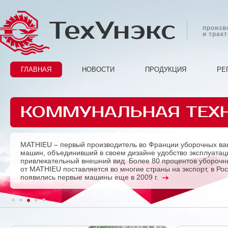
ТехУнэкс
произв
и трак
ГЛАВНАЯ
НОВОСТИ
ПРОДУКЦИЯ
РЕ
КОММУНАЛЬНАЯ ТЕХ
MATHIEU – первый производитель во Франции уборочных ва
Previous
машин, объединивший в своем дизайне удобство эксплуатац
привлекательный внешний вид. Более 80 процентов убороч
от MATHIEU поставляется во многие страны на экспорт, в Ро
появились первые машины еще в 2009 г.
1
2
3
4
5