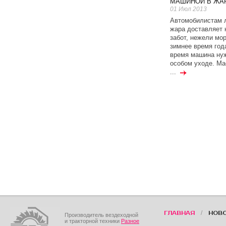
МАШИНОЙ В ЖА
01 Июл 2013
Автомобилистам 
жара доставляет 
забот, нежели мо
зимнее время года
время машина ну
особом уходе. Ма
...
/
ГЛАВНАЯ
НОВ
Производитель вездеходной
и тракторной техники
Разное