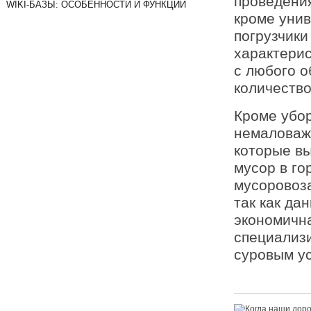
проведения
WIKI-БАЗЫ: ОСОБЕННОСТИ И ФУНКЦИИ
кроме унив
погрузчик
характерис
с любого о
количество
Кроме убор
немаловаж
которые в
мусор в го
мусоровоза
так как да
экономичн
специализи
суровым у