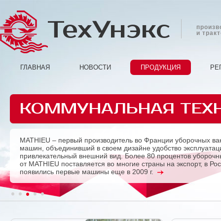
ТехУнэкс
произв
и трак
ГЛАВНАЯ
НОВОСТИ
ПРОДУКЦИЯ
РЕ
КОММУНАЛЬНАЯ ТЕХ
MATHIEU – первый производитель во Франции уборочных ва
Previous
машин, объединивший в своем дизайне удобство эксплуатац
привлекательный внешний вид. Более 80 процентов убороч
от MATHIEU поставляется во многие страны на экспорт, в Ро
появились первые машины еще в 2009 г.
1
2
3
4
5