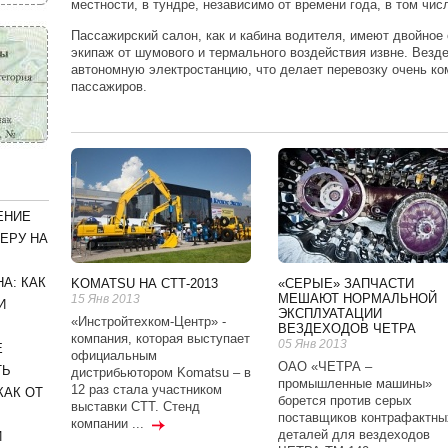
местности, в тундре, независимо от времени года, в том чис
Пассажирский салон, как и кабина водителя, имеют двойно
экипаж от шумового и термального воздействия извне. Везд
автономную электростанцию, что делает перевозку очень ко
пассажиров.
ЕНИЕ
ЕРУ НА
А: КАК
KOMATSU НА СТТ-2013
«СЕРЫЕ» ЗАПЧАСТИ
МЕШАЮТ НОРМАЛЬНОЙ
15 Янв 2013
И
ЭКСПЛУАТАЦИИ
«Инстройтехком-Центр» -
ВЕЗДЕХОДОВ ЧЕТРА
компания, которая выступает
05 Янв 2013
Е
официальным
ОАО «ЧЕТРА –
ТЬ
дистрибьютором Komatsu – в
промышленные машины»
12 раз стала участником
КАК ОТ
борется против серых
выставки СТТ. Стенд
поставщиков контрафактны
компании ...
деталей для вездеходов
И