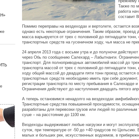
прежнему с
Также по м
работа нач
АН»
составит 8
Помимо переправы на вездеходах и вертолете, остается во
кже
однако есть некоторые ограничения. Таким образом, проезд
масса варьируется от трех с половиной до пятнадцати тонн,
транспортных средств на гусеничном ходу, чья масса не пре
24 апреля 2013 года с восьми утра и до полуночи действую
через Обь по сообщению Салехард – Лабытнанги. Ограничен
транспорт. Для полноприводных автомобилей массой до трех 
ИТЬ
транспорта массой от трех с половиной до пятнадцати тонн,
ходу общей массой до двадцати пяти тонн проезд остается 
транспортных средств необходимо иметь при себе документ
регистрации транспорта по месту пребывания в Салехарде и 
е
Ограничения действуют до наступления двадцать пятого апр
А теперь остановимся ненадолго на вездеходах амфибийног
Транспортные средства повышенной проходимости, оснащен
разработаны для перевозки грузов или людей по различным 
суше – на расстояние до 1100 км.
Вездеходы выдерживают любые нагрузки и могут эксплуатир
суток, при температуре от -50 до +40 градусов по Цельсию.
малых и больших рек, искусственных водоемов, в прибережн