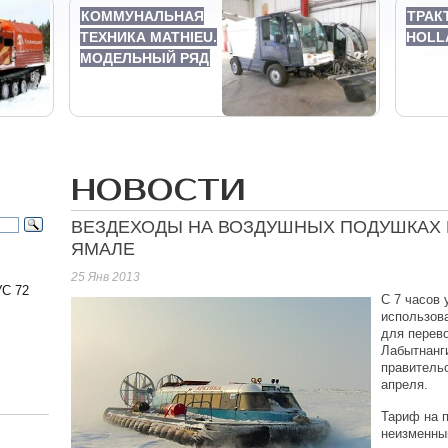
КОММУНАЛЬНАЯ
ТРАК
ТЕХНИКА MATHIEU.
HOLL
МОДЕЛЬНЫЙ РЯД
НОВОСТИ
ВЕЗДЕХОДЫ НА ВОЗДУШНЫХ ПОДУШКАХ 
ЯМАЛЕ
25 Янв 2013
С 72
С 7 часов 
использов
для перев
Лабытнанги
правительс
апреля.
Тариф на п
неизменным