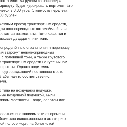
оставляет 50 рублей за пассажира.
аршруту будет курсировать вертолет. Его
нется в 8:30 утра. Стоимость перелёта
80 рублей.
зможным проезд транспортных средств,
 для полноприводных автомобилей, чья
 остается возможным. Тоже касается и
вышает двадцати пяти тонн.
т определённые ограничения н переправу
ия затронут неполноприводный
с половиной тонн, а также грузового
 и транспортных средств на гусеничном
открытым. Однако водителям
, подтверждающий постоянное место
Лабытнанги, соответственно.
еля.
о типа на воздушной подушке.
ные воздушной подушкой, были
типам местности – воде, болотам или
оваться вне зависимости от времени
 Возможно использование в акваториях
ой полосе моря, на болотистой