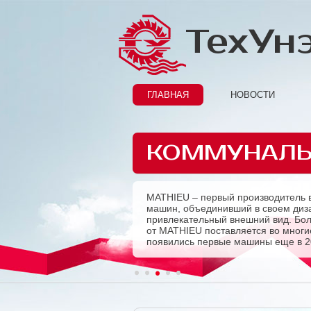
ТехУн
ГЛАВНАЯ
НОВОСТИ
КОММУНАЛЬ
MATHIEU – первый производитель 
Previous
машин, объединивший в своем диза
привлекательный внешний вид. Бо
от MATHIEU поставляется во многие
появились первые машины еще в 2
1
2
3
4
5