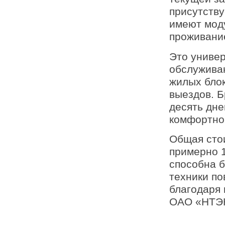
присутству
имеют моду
проживание
Это униве
обслуживан
жилых бло
выездов. Б
десять дне
комфортной
Общая сто
примерно 1
способна б
техники п
благодаря 
ОАО «НТЭ