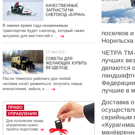
КАЧЕСТВЕННЫЕ
ЗАПЧАСТИ НА
СНЕГОХОД «БУРАН»
В зимнее время года незаменимым
транспортом будет снегоход, который также
поселков 
актуален для местностей с ...
Норильска 
ЧЕТРА ТМ-
15 Янв 2017
СОВЕТЫ ДЛЯ
лучших вез
ЖЕЛАЮЩИХ КУПИТЬ
делаются о
ВЕЗДЕХОД
ландшафтн
После тяжелого рабочего дня любой
Федерации
человек хочет развеяться, получить новые
впечатления, забыть о ...
лучшие в м
Доставка о
ПРАВО
осуществл
УПРАВЛЕНИЯ
серийным 
Для получения права
«Курагнма
управления нужно
пройти подготовку
манёвренн