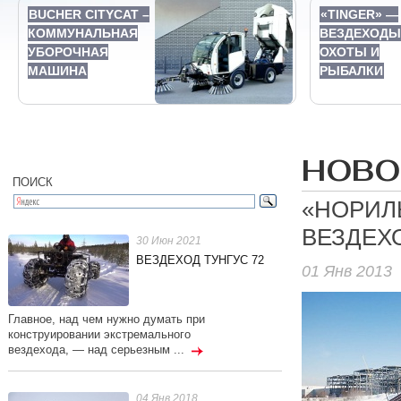
BUCHER CITYCAT –
«TINGER» —
КОММУНАЛЬНАЯ
ВЕЗДЕХОДЫ
УБОРОЧНАЯ
ОХОТЫ И
МАШИНА
РЫБАЛКИ
НОВО
ПОИСК
«НОРИЛ
ВЕЗДЕХ
30 Июн 2021
ВЕЗДЕХОД ТУНГУС 72
01 Янв 2013
Главное, над чем нужно думать при
конструировании экстремального
вездехода, — над серьезным ...
04 Янв 2018