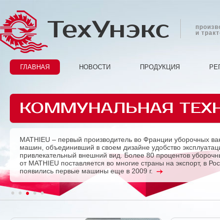
ТехУнэкс
произв
и трак
ГЛАВНАЯ
НОВОСТИ
ПРОДУКЦИЯ
РЕ
КОММУНАЛЬНАЯ ТЕХ
MATHIEU – первый производитель во Франции уборочных ва
Previous
машин, объединивший в своем дизайне удобство эксплуатац
привлекательный внешний вид. Более 80 процентов убороч
от MATHIEU поставляется во многие страны на экспорт, в Ро
появились первые машины еще в 2009 г.
1
2
3
4
5