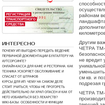
способност
осуществля
РЕГИСТРАЦИЯ
районам в
ТРАНСПОРТНОГО
ландшафта
СРЕДСТВА
дополнител
километров
Другим ва
ИНТЕРЕСНО
ЧЕТРА ТМ-1
ПОЧЕМУ ИП ВЫГОДНО ПЕРЕДАТЬ ВЕДЕНИЕ
безопаснос
ПЕРВИЧНОЙ ДОКУМЕНТАЦИИ БУХГАЛТЕРУ НА
не вредит 
АУТСОРСИНГЕ?
уникально
ОНЛАЙН-КАССА ДЛЯ КАФЕ И РЕСТОРАНА: КАК
уменьшить 
ТЕХНИКА УСКОРЯЕТ ОБСЛУЖИВАНИЕ И
СПАСАЕТ ОТ ШТРАФОВ
см кв. и п
КУРСЫ ДЛЯ ИП: ЧЕМУ НА САМОМ ДЕЛЕ
подрезая г
СТОИТ УЧИТЬСЯ, ЧТОБЫ НЕ ПРОГОРЕТЬ
ЧЕТРА ТМ-
ДЕЙСТВИТЕЛЬНО ЛИ ХРАП ОПАСЕН И КАК ОТ
НЕГО ИЗБАВИТЬСЯ БЕЗ ЛЕКАРСТВ?
производи
WIKI-БАЗЫ: ОСОБЕННОСТИ И ФУНКЦИИ
текущей за