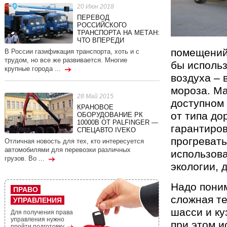
20 Июн 2018
ПЕРЕВОД
РОССИЙСКОГО
ТРАНСПОРТА НА МЕТАН:
ЧТО ВПЕРЕДИ
помещений
В России газификация транспорта, хоть и с
трудом, но все же развивается. Многие
бы использ
крупные города ...
воздуха – 
мороза. Ма
28 Май 2015
доступном 
КРАНОВОЕ
от типа до
ОБОРУДОВАНИЕ РК
10000В ОТ PALFINGER —
гарантиров
СПЕЦАВТО IVEKO
прогревать
Отличная новость для тех, кто интересуется
автомобилями для перевозки различных
использов
грузов. Во ...
экологии, 
Надо пони
ПРАВО
сложная те
УПРАВЛЕНИЯ
шасси и ку
Для получения права
управления нужно
при этом и
пройти подготовку