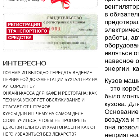
вентилятор
в обязател
предотвра
РЕГИСТРАЦИЯ
электричес
ТРАНСПОРТНОГО
работы, ав
СРЕДСТВА
оборудован
являться о
навесное о
ИНТЕРЕСНО
энергии, к
ПОЧЕМУ ИП ВЫГОДНО ПЕРЕДАТЬ ВЕДЕНИЕ
Кузов маши
ПЕРВИЧНОЙ ДОКУМЕНТАЦИИ БУХГАЛТЕРУ НА
АУТСОРСИНГЕ?
– это коро
ОНЛАЙН-КАССА ДЛЯ КАФЕ И РЕСТОРАНА: КАК
было монт
ТЕХНИКА УСКОРЯЕТ ОБСЛУЖИВАНИЕ И
кузова. Дл
СПАСАЕТ ОТ ШТРАФОВ
Основание 
КУРСЫ ДЛЯ ИП: ЧЕМУ НА САМОМ ДЕЛЕ
воздуха и 
СТОИТ УЧИТЬСЯ, ЧТОБЫ НЕ ПРОГОРЕТЬ
она позвол
ДЕЙСТВИТЕЛЬНО ЛИ ХРАП ОПАСЕН И КАК ОТ
неприятнос
НЕГО ИЗБАВИТЬСЯ БЕЗ ЛЕКАРСТВ?