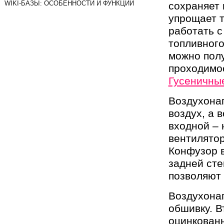
WIKI-БАЗЫ: ОСОБЕННОСТИ И ФУНКЦИИ
сохраняет 
упрощает 
работать с
топливного
можно полу
проходимос
Гусеничны
Воздухонаг
воздух, а 
входной – 
вентилятор
Конфузор в
задней сте
позволяют 
Воздухонаг
обшивку. В
оцинкованн