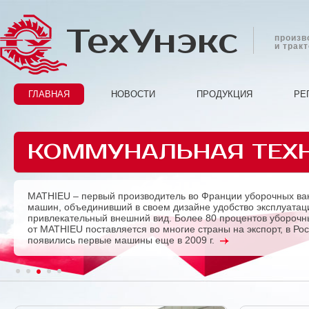
ТехУнэкс
произв
и трак
ГЛАВНАЯ
НОВОСТИ
ПРОДУКЦИЯ
РЕ
КОММУНАЛЬНАЯ ТЕХ
MATHIEU – первый производитель во Франции уборочных ва
Previous
машин, объединивший в своем дизайне удобство эксплуатац
привлекательный внешний вид. Более 80 процентов убороч
от MATHIEU поставляется во многие страны на экспорт, в Ро
появились первые машины еще в 2009 г.
1
2
3
4
5