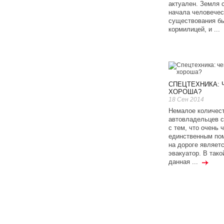
актуален. Земля 
начала человечес
существования б
кормилицей, и ...
СПЕЦТЕХНИКА: 
ХОРОША?
18 Сен 2014
Немалое количес
автовладельцев с
с тем, что очень 
единственным по
на дороге являет
эвакуатор. В тако
данная ...