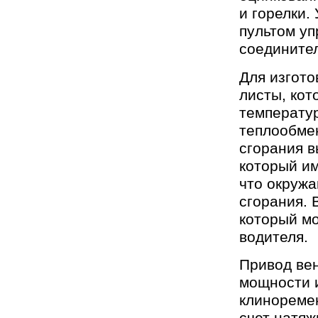
и горелки.
пультом уп
соединител
Для изгото
листы, кот
температур
теплообмен
сгорания в
который им
что окружа
сгорания. 
который мо
водителя.
Привод вен
мощности и
клиноремен
счет натя