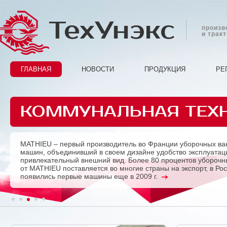
ТехУнэкс
произв
и трак
ГЛАВНАЯ
НОВОСТИ
ПРОДУКЦИЯ
РЕ
КОММУНАЛЬНАЯ ТЕХ
MATHIEU – первый производитель во Франции уборочных ва
Previous
машин, объединивший в своем дизайне удобство эксплуатац
привлекательный внешний вид. Более 80 процентов убороч
от MATHIEU поставляется во многие страны на экспорт, в Ро
появились первые машины еще в 2009 г.
1
2
3
4
5