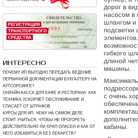
дорог в ви
насосом в 
шлангом и
РЕГИСТРАЦИЯ
подсветки 
ТРАНСПОРТНОГО
элементов.
СРЕДСТВА
возможнос
гибкого шл
длиной чет
ИНТЕРЕСНО
машины.
ПОЧЕМУ ИП ВЫГОДНО ПЕРЕДАТЬ ВЕДЕНИЕ
ПЕРВИЧНОЙ ДОКУМЕНТАЦИИ БУХГАЛТЕРУ НА
Максимальн
АУТСОРСИНГЕ?
подрессоре
ОНЛАЙН-КАССА ДЛЯ КАФЕ И РЕСТОРАНА: КАК
с очень хо
ТЕХНИКА УСКОРЯЕТ ОБСЛУЖИВАНИЕ И
обеспечен
СПАСАЕТ ОТ ШТРАФОВ
комплектац
КУРСЫ ДЛЯ ИП: ЧЕМУ НА САМОМ ДЕЛЕ
дополните
СТОИТ УЧИТЬСЯ, ЧТОБЫ НЕ ПРОГОРЕТЬ
кабины.
ДЕЙСТВИТЕЛЬНО ЛИ ХРАП ОПАСЕН И КАК ОТ
НЕГО ИЗБАВИТЬСЯ БЕЗ ЛЕКАРСТВ?