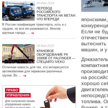
20 Июн 2018
ПЕРЕВОД
РОССИЙСКОГО
ТРАНСПОРТА НА МЕТАН:
японскими,
ЧТО ВПЕРЕДИ
В России газификация транспорта, хоть и с
конкуренци
трудом, но все же развивается. Многие
Если не бу
крупные города ...
отечествен
вытеснить
28 Май 2015
машин, и у
КРАНОВОЕ
ОБОРУДОВАНИЕ РК
Доказатель
10000В ОТ PALFINGER —
СПЕЦАВТО IVEKO
компактна
Отличная новость для тех, кто интересуется
производит
автомобилями для перевозки различных
грузов. Во ...
на россий
хорошо се
двигателем
ПРАВО
непосредс
УПРАВЛЕНИЯ
топлива. О
Для получения права
управления нужно
бункер, а 
пройти подготовку