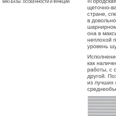
«Городская
WIKI-БАЗЫ: ОСОБЕННОСТИ И ФУНКЦИИ
щеточно-в
стране, сп
в довольно
шарнирном
она в макс
неплохой п
уровень ш
Исполнение
как наличе
работы, с 
другой. По
из лучших 
среднеобъ