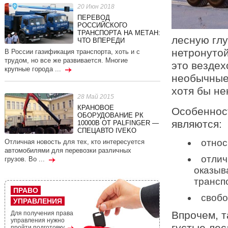
20 Июн 2018
ПЕРЕВОД
РОССИЙСКОГО
ТРАНСПОРТА НА МЕТАН:
лесную глу
ЧТО ВПЕРЕДИ
нетронуто
В России газификация транспорта, хоть и с
трудом, но все же развивается. Многие
это вездех
крупные города ...
необычные
хотя бы не
28 Май 2015
КРАНОВОЕ
Особеннос
ОБОРУДОВАНИЕ РК
являются:
10000В ОТ PALFINGER —
СПЕЦАВТО IVEKO
относ
Отличная новость для тех, кто интересуется
автомобилями для перевозки различных
отлич
грузов. Во ...
оказыв
трансп
ПРАВО
свобо
УПРАВЛЕНИЯ
Впрочем, т
Для получения права
управления нужно
густые лес
пройти подготовку