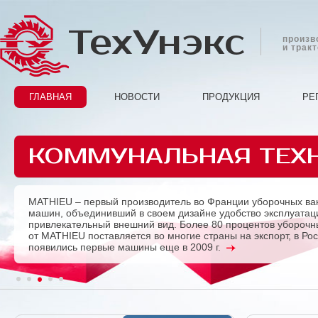
ТехУнэкс
произв
и трак
ГЛАВНАЯ
НОВОСТИ
ПРОДУКЦИЯ
РЕ
КОММУНАЛЬНАЯ ТЕХ
MATHIEU – первый производитель во Франции уборочных ва
Previous
машин, объединивший в своем дизайне удобство эксплуатац
привлекательный внешний вид. Более 80 процентов убороч
от MATHIEU поставляется во многие страны на экспорт, в Ро
появились первые машины еще в 2009 г.
1
2
3
4
5