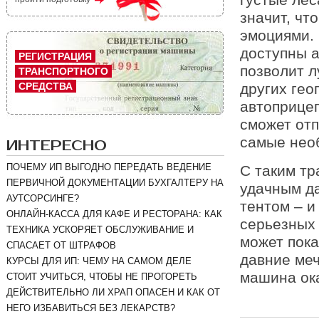
значит, чт
эмоциями. 
доступны а
РЕГИСТРАЦИЯ
позволит л
ТРАНСПОРТНОГО
СРЕДСТВА
других гео
автоприцеп
сможет отп
самые нео
ИНТЕРЕСНО
ПОЧЕМУ ИП ВЫГОДНО ПЕРЕДАТЬ ВЕДЕНИЕ
С таким тр
ПЕРВИЧНОЙ ДОКУМЕНТАЦИИ БУХГАЛТЕРУ НА
удачным да
АУТСОРСИНГЕ?
тентом – и
ОНЛАЙН-КАССА ДЛЯ КАФЕ И РЕСТОРАНА: КАК
серьезных
ТЕХНИКА УСКОРЯЕТ ОБСЛУЖИВАНИЕ И
может пока
СПАСАЕТ ОТ ШТРАФОВ
давние меч
КУРСЫ ДЛЯ ИП: ЧЕМУ НА САМОМ ДЕЛЕ
машина ок
СТОИТ УЧИТЬСЯ, ЧТОБЫ НЕ ПРОГОРЕТЬ
ДЕЙСТВИТЕЛЬНО ЛИ ХРАП ОПАСЕН И КАК ОТ
НЕГО ИЗБАВИТЬСЯ БЕЗ ЛЕКАРСТВ?