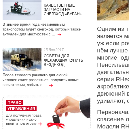
КАЧЕСТВЕННЫЕ
ЗАПЧАСТИ НА
СНЕГОХОД «БУРАН»
В зимнее время года незаменимым
Одним из т
транспортом будет снегоход, который также
актуален для местностей с ...
является м
уж если ро
нём лучше 
15 Янв 2017
СОВЕТЫ ДЛЯ
многие, од
ЖЕЛАЮЩИХ КУПИТЬ
Пенсильва
ВЕЗДЕХОД
двигатель
После тяжелого рабочего дня любой
серии RHex
человек хочет развеяться, получить новые
впечатления, забыть о ...
акробатике
движений в
удивляют, 
ПРАВО
УПРАВЛЕНИЯ
Первоначал
Для получения права
спасение л
управления нужно
пройти подготовку
Модели RHe