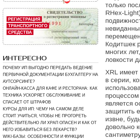
только пос
RHex-Light
РЕГИСТРАЦИЯ
подвижност
ТРАНСПОРТНОГО
невиданный
СРЕДСТВА
перемещен
Кодитшек р
многих лет
ИНТЕРЕСНО
ловкости д
ПОЧЕМУ ИП ВЫГОДНО ПЕРЕДАТЬ ВЕДЕНИЕ
XRL имеет 
ПЕРВИЧНОЙ ДОКУМЕНТАЦИИ БУХГАЛТЕРУ НА
в серии, к
АУТСОРСИНГЕ?
использов
ОНЛАЙН-КАССА ДЛЯ КАФЕ И РЕСТОРАНА: КАК
процессом 
ТЕХНИКА УСКОРЯЕТ ОБСЛУЖИВАНИЕ И
СПАСАЕТ ОТ ШТРАФОВ
является о
КУРСЫ ДЛЯ ИП: ЧЕМУ НА САМОМ ДЕЛЕ
защитить е
СТОИТ УЧИТЬСЯ, ЧТОБЫ НЕ ПРОГОРЕТЬ
извне, буд
ДЕЙСТВИТЕЛЬНО ЛИ ХРАП ОПАСЕН И КАК ОТ
довольно к
НЕГО ИЗБАВИТЬСЯ БЕЗ ЛЕКАРСТВ?
сантиметру
WIKI-БАЗЫ: ОСОБЕННОСТИ И ФУНКЦИИ