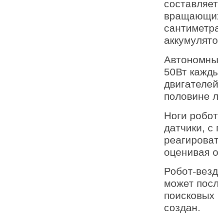
составляет
вращающихс
сантиметр
аккумулято
Автономны
50Вт кажд
двигателей
половине 
Ноги робот
датчики, с
реагирова
оценивая о
Робот-вез
может посл
поисковых 
создан.