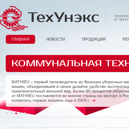
ТехУнэкс
произв
и трак
ГЛАВНАЯ
НОВОСТИ
ПРОДУКЦИЯ
РЕ
КОММУНАЛЬНАЯ ТЕХ
MATHIEU – первый производитель во Франции уборочных ва
Previous
машин, объединивший в своем дизайне удобство эксплуатац
привлекательный внешний вид. Более 80 процентов убороч
от MATHIEU поставляется во многие страны на экспорт, в Ро
появились первые машины еще в 2009 г.
1
2
3
4
5