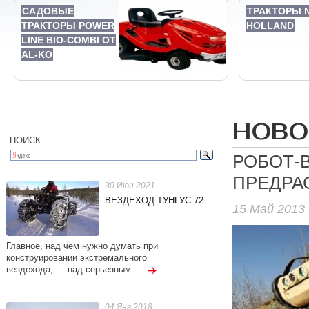
САДОВЫЕ
ТРАКТОРЫ 
ТРАКТОРЫ POWER
HOLLAND
LINE BIO-COMBI ОТ
AL-KO
НОВО
ПОИСК
РОБОТ-
ПРЕДРА
30 Июн 2021
ВЕЗДЕХОД ТУНГУС 72
15 Май 2013
Главное, над чем нужно думать при
конструировании экстремального
вездехода, — над серьезным ...
04 Янв 2018