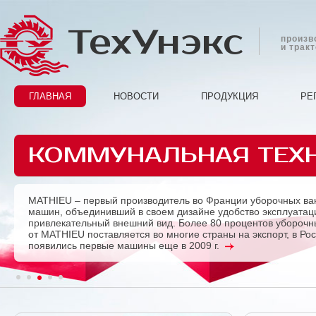
ТехУнэкс
произв
и трак
ГЛАВНАЯ
НОВОСТИ
ПРОДУКЦИЯ
РЕ
КОММУНАЛЬНАЯ ТЕХ
MATHIEU – первый производитель во Франции уборочных ва
Previous
машин, объединивший в своем дизайне удобство эксплуатац
привлекательный внешний вид. Более 80 процентов убороч
от MATHIEU поставляется во многие страны на экспорт, в Ро
появились первые машины еще в 2009 г.
1
2
3
4
5