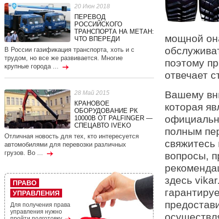
20 Июн 2018
ПЕРЕВОД
РОССИЙСКОГО
ТРАНСПОРТА НА МЕТАН:
мощной она
ЧТО ВПЕРЕДИ
обслуживат
В России газификация транспорта, хоть и с
трудом, но все же развивается. Многие
поэтому пр
крупные города ...
отвечает с
Вашему вн
28 Май 2015
КРАНОВОЕ
которая яв
ОБОРУДОВАНИЕ РК
официальну
10000В ОТ PALFINGER —
СПЕЦАВТО IVEKO
полным пер
Отличная новость для тех, кто интересуется
свяжитесь 
автомобилями для перевозки различных
грузов. Во ...
вопросы, п
рекоменда
здесь vika
ПРАВО
гарантируе
УПРАВЛЕНИЯ
предостав
Для получения права
управления нужно
осуществля
пройти подготовку