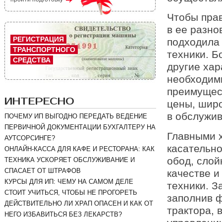
Чтобы прав
в ее разно
РЕГИСТРАЦИЯ
подходила
ТРАНСПОРТНОГО
техники. Б
СРЕДСТВА
другие хар
необходимы
преимущест
ИНТЕРЕСНО
цены, широ
в обслужив
ПОЧЕМУ ИП ВЫГОДНО ПЕРЕДАТЬ ВЕДЕНИЕ
ПЕРВИЧНОЙ ДОКУМЕНТАЦИИ БУХГАЛТЕРУ НА
Главными 
АУТСОРСИНГЕ?
касательно
ОНЛАЙН-КАССА ДЛЯ КАФЕ И РЕСТОРАНА: КАК
обод, слой
ТЕХНИКА УСКОРЯЕТ ОБСЛУЖИВАНИЕ И
СПАСАЕТ ОТ ШТРАФОВ
качестве и
КУРСЫ ДЛЯ ИП: ЧЕМУ НА САМОМ ДЕЛЕ
техники. З
СТОИТ УЧИТЬСЯ, ЧТОБЫ НЕ ПРОГОРЕТЬ
заполнив 
ДЕЙСТВИТЕЛЬНО ЛИ ХРАП ОПАСЕН И КАК ОТ
трактора, 
НЕГО ИЗБАВИТЬСЯ БЕЗ ЛЕКАРСТВ?