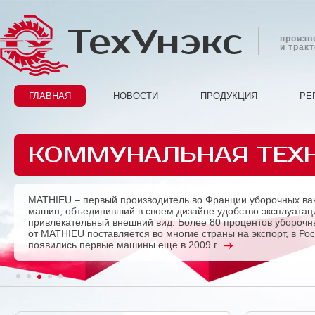
ТехУнэкс
произв
и трак
ГЛАВНАЯ
НОВОСТИ
ПРОДУКЦИЯ
РЕ
КОММУНАЛЬНАЯ ТЕХ
MATHIEU – первый производитель во Франции уборочных ва
Previous
машин, объединивший в своем дизайне удобство эксплуатац
привлекательный внешний вид. Более 80 процентов убороч
от MATHIEU поставляется во многие страны на экспорт, в Ро
появились первые машины еще в 2009 г.
1
2
3
4
5