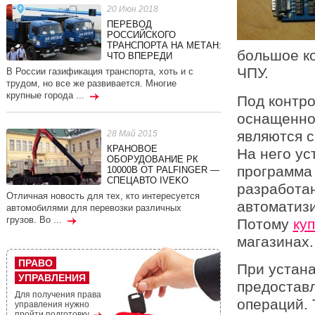
20 Июн 2018
ПЕРЕВОД
РОССИЙСКОГО
ТРАНСПОРТА НА МЕТАН:
большое к
ЧТО ВПЕРЕДИ
ЧПУ.
В России газификация транспорта, хоть и с
трудом, но все же развивается. Многие
крупные города ...
Под контр
оснащенно
являются 
28 Май 2015
КРАНОВОЕ
На него ус
ОБОРУДОВАНИЕ РК
программа 
10000В ОТ PALFINGER —
СПЕЦАВТО IVEKO
разработан
Отличная новость для тех, кто интересуется
автоматиз
автомобилями для перевозки различных
грузов. Во ...
Потому
ку
магазинах.
ПРАВО
При устан
УПРАВЛЕНИЯ
предоставл
Для получения права
операций. 
управления нужно
пройти подготовку