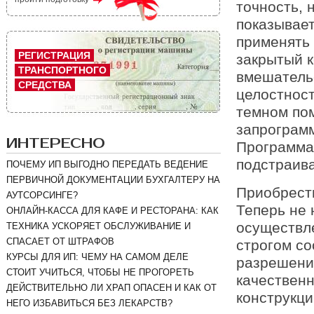
точность, 
показывает
применять 
РЕГИСТРАЦИЯ
закрытый к
ТРАНСПОРТНОГО
вмешательс
СРЕДСТВА
целостност
темном по
запрограмм
ИНТЕРЕСНО
Программа 
подстраива
ПОЧЕМУ ИП ВЫГОДНО ПЕРЕДАТЬ ВЕДЕНИЕ
ПЕРВИЧНОЙ ДОКУМЕНТАЦИИ БУХГАЛТЕРУ НА
Приобрест
АУТСОРСИНГЕ?
Теперь не 
ОНЛАЙН-КАССА ДЛЯ КАФЕ И РЕСТОРАНА: КАК
осуществле
ТЕХНИКА УСКОРЯЕТ ОБСЛУЖИВАНИЕ И
СПАСАЕТ ОТ ШТРАФОВ
строгом со
КУРСЫ ДЛЯ ИП: ЧЕМУ НА САМОМ ДЕЛЕ
разрешения
СТОИТ УЧИТЬСЯ, ЧТОБЫ НЕ ПРОГОРЕТЬ
качественн
ДЕЙСТВИТЕЛЬНО ЛИ ХРАП ОПАСЕН И КАК ОТ
конструкци
НЕГО ИЗБАВИТЬСЯ БЕЗ ЛЕКАРСТВ?