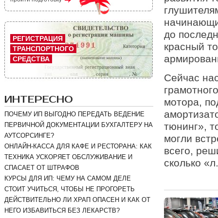
глушителя
начинающи
до последн
РЕГИСТРАЦИЯ
красный то
ТРАНСПОРТНОГО
армирован
СРЕДСТВА
Сейчас нас
грамотного
ИНТЕРЕСНО
мотора, по
амортизато
ПОЧЕМУ ИП ВЫГОДНО ПЕРЕДАТЬ ВЕДЕНИЕ
тюнинг», т
ПЕРВИЧНОЙ ДОКУМЕНТАЦИИ БУХГАЛТЕРУ НА
АУТСОРСИНГЕ?
могли встр
ОНЛАЙН-КАССА ДЛЯ КАФЕ И РЕСТОРАНА: КАК
всего, реш
ТЕХНИКА УСКОРЯЕТ ОБСЛУЖИВАНИЕ И
сколько «л
СПАСАЕТ ОТ ШТРАФОВ
КУРСЫ ДЛЯ ИП: ЧЕМУ НА САМОМ ДЕЛЕ
СТОИТ УЧИТЬСЯ, ЧТОБЫ НЕ ПРОГОРЕТЬ
ДЕЙСТВИТЕЛЬНО ЛИ ХРАП ОПАСЕН И КАК ОТ
НЕГО ИЗБАВИТЬСЯ БЕЗ ЛЕКАРСТВ?