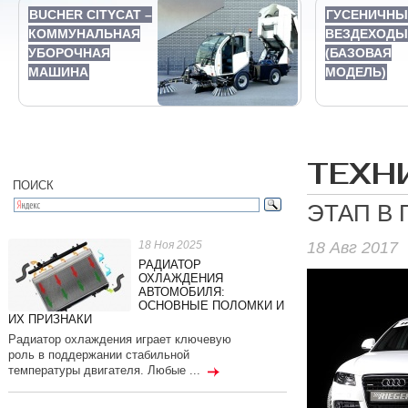
BUCHER CITYCAT –
ГУСЕНИЧНЫ
КОММУНАЛЬНАЯ
ВЕЗДЕХОДЫ 
УБОРОЧНАЯ
(БАЗОВАЯ
МАШИНА
МОДЕЛЬ)
ТЕХН
ПОИСК
ЭТАП В
18 Авг 2017
18 Ноя 2025
РАДИАТОР
ОХЛАЖДЕНИЯ
АВТОМОБИЛЯ:
ОСНОВНЫЕ ПОЛОМКИ И
ИХ ПРИЗНАКИ
Радиатор охлаждения играет ключевую
роль в поддержании стабильной
температуры двигателя. Любые ...