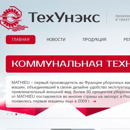
ТехУнэкс
произв
и трак
ГЛАВНАЯ
НОВОСТИ
ПРОДУКЦИЯ
РЕ
КОММУНАЛЬНАЯ ТЕХ
MATHIEU – первый производитель во Франции уборочных ва
Previous
машин, объединивший в своем дизайне удобство эксплуатац
привлекательный внешний вид. Более 80 процентов убороч
от MATHIEU поставляется во многие страны на экспорт, в Ро
появились первые машины еще в 2009 г.
1
2
3
4
5