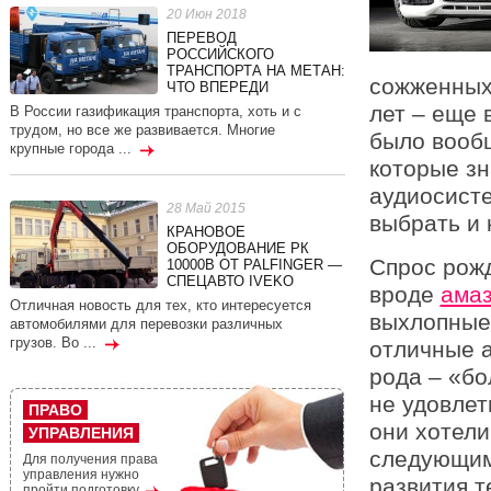
20 Июн 2018
ПЕРЕВОД
РОССИЙСКОГО
ТРАНСПОРТА НА МЕТАН:
сожженных 
ЧТО ВПЕРЕДИ
лет – еще 
В России газификация транспорта, хоть и с
трудом, но все же развивается. Многие
было вообщ
крупные города ...
которые зн
аудиосисте
28 Май 2015
выбрать и 
КРАНОВОЕ
ОБОРУДОВАНИЕ РК
Спрос рожд
10000В ОТ PALFINGER —
СПЕЦАВТО IVEKO
вроде
амаз
Отличная новость для тех, кто интересуется
выхлопные
автомобилями для перевозки различных
грузов. Во ...
отличные а
рода – «бо
не удовлет
ПРАВО
они хотели
УПРАВЛЕНИЯ
следующим 
Для получения права
управления нужно
развития т
пройти подготовку