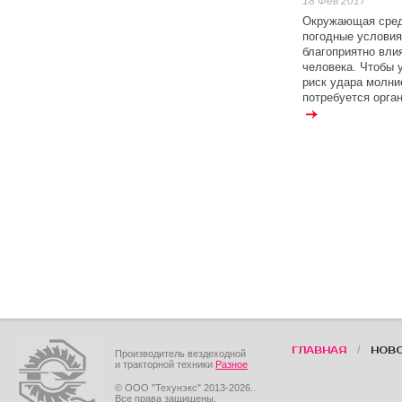
18 Фев 2017
Окружающая сред
погодные условия
благоприятно вли
человека. Чтобы 
риск удара молни
потребуется орган
/
ГЛАВНАЯ
НОВ
Производитель вездеходной
и тракторной техники
Разное
© ООО "Техунэкс" 2013-2026..
Все права защищены.