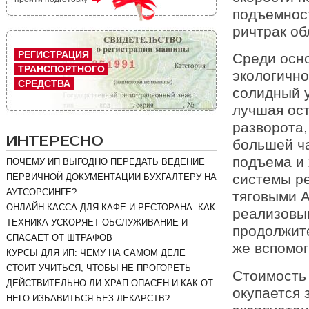
подъемност
ричтрак об
РЕГИСТРАЦИЯ
Среди осно
ТРАНСПОРТНОГО
экологично
СРЕДСТВА
солидный у
лучшая ост
разворота,
ИНТЕРЕСНО
большей ч
подъема и 
ПОЧЕМУ ИП ВЫГОДНО ПЕРЕДАТЬ ВЕДЕНИЕ
системы ре
ПЕРВИЧНОЙ ДОКУМЕНТАЦИИ БУХГАЛТЕРУ НА
АУТСОРСИНГЕ?
тяговыми А
ОНЛАЙН-КАССА ДЛЯ КАФЕ И РЕСТОРАНА: КАК
реализовы
ТЕХНИКА УСКОРЯЕТ ОБСЛУЖИВАНИЕ И
продолжит
СПАСАЕТ ОТ ШТРАФОВ
же вспомог
КУРСЫ ДЛЯ ИП: ЧЕМУ НА САМОМ ДЕЛЕ
СТОИТ УЧИТЬСЯ, ЧТОБЫ НЕ ПРОГОРЕТЬ
Стоимость 
ДЕЙСТВИТЕЛЬНО ЛИ ХРАП ОПАСЕН И КАК ОТ
окупается 
НЕГО ИЗБАВИТЬСЯ БЕЗ ЛЕКАРСТВ?