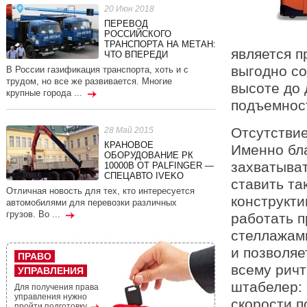
20 Июн 2018
ПЕРЕВОД
РОССИЙСКОГО
ТРАНСПОРТА НА МЕТАН:
является 
ЧТО ВПЕРЕДИ
выгодно со
В России газификация транспорта, хоть и с
трудом, но все же развивается. Многие
высоте до 
крупные города ...
подъемност
Отсутстви
28 Май 2015
КРАНОВОЕ
Именно бл
ОБОРУДОВАНИЕ РК
захватыват
10000В ОТ PALFINGER —
СПЕЦАВТО IVEKO
ставить та
Отличная новость для тех, кто интересуется
конструкт
автомобилями для перевозки различных
грузов. Во ...
работать 
стеллажами
и позволяе
ПРАВО
всему ричт
УПРАВЛЕНИЯ
штабелер: 
Для получения права
управления нужно
скорости п
пройти подготовку