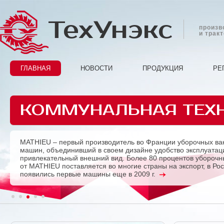
ТехУнэкс
произв
и трак
ГЛАВНАЯ
НОВОСТИ
ПРОДУКЦИЯ
РЕ
КОММУНАЛЬНАЯ ТЕХ
MATHIEU – первый производитель во Франции уборочных ва
Previous
машин, объединивший в своем дизайне удобство эксплуатац
привлекательный внешний вид. Более 80 процентов убороч
от MATHIEU поставляется во многие страны на экспорт, в Ро
появились первые машины еще в 2009 г.
1
2
3
4
5