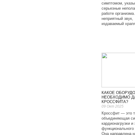
симптомом, указ
серьезные непола
работе организма.
неприятный звук,
издаваемый храпя
КАКОЕ ОБОРУД
НЕОБХОДИМО Д
КРОССФИТА?
09 Окт 2025
Кроссфит — это т
объединяющая си
кардионагрузки и
функционального 
Она направлена н