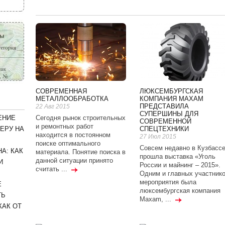
СОВРЕМЕННАЯ
ЛЮКСЕМБУРГСКАЯ
МЕТАЛЛООБРАБОТКА
КОМПАНИЯ MAXAM
ПРЕДСТАВИЛА
22 Авг 2015
СУПЕРШИНЫ ДЛЯ
Сегодня рынок строительных
ЕНИЕ
СОВРЕМЕННОЙ
и ремонтных работ
СПЕЦТЕХНИКИ
ЕРУ НА
находится в постоянном
27 Июл 2015
поиске оптимального
Совсем недавно в Кузбасс
А: КАК
материала. Понятие поиска в
прошла выставка «Уголь
данной ситуации принято
И
России и майнинг – 2015».
считать ...
Одним и главных участник
мероприятия была
Е
люксембургская компания
ТЬ
Maxam, ...
КАК ОТ