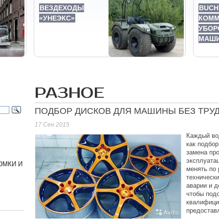
ВЕЗДЕХОДЫ
BUCH
«УНЕЭКС»
КОММ
УБОР
МАШ
РАЗНОЕ
ПОДБОР ДИСКОВ ДЛЯ МАШИНЫ БЕЗ ТРУ
17 Сен 2015
Каждый во
как подбор
замена про
эксплуатац
ОМКИ И
менять по 
технически
аварии и 
чтобы подо
квалифици
предоставл