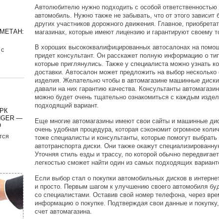
Автолюбителю нужно подходить с особой ответственностью 
автомобиль. Нужно также не забывать, что от этого зависит 
других участников дорожного движения. Главное, приобрета
МЕТАН:
магазинах, которые имеют лицензию и гарантируют своему т
В хороших высококвалифицированных автосалонах на помощь
 с
придет консультант. Он расскажет полную информацию о ти
которые приглянулись. Также у специалиста можно узнать к
доставки. Автосалон может предложить на выбор несколько 
изделия. Желательно чтобы в автомагазине машинные диски
давали на них гарантию качества. Консультанты автомагазин
можно будет очень тщательно ознакомиться с каждым издел
подходящий вариант.
РК
NGER —
Еще многие автомагазины имеют свои сайты и машинные диск
O
очень удобная процедура, которая сэкономит огромное колич
тся
тоже специалисты и консультанты, которые помогут выбрат
автотранспорта диски. Они также окажут специализированн
Уточняя стиль езды и трассу, по которой обычно передвигает
легкостью сможет найти один из самых подходящих варианто
Если выбор стал о покупки автомобильных дисков в интернет
и просто. Первым шагом к улучшению своего автомобиля буд
со специалистами. Оставив свой номер телефона, через вре
информацию о покупке. Подтверждая свои данные и покупку,
счет автомагазина.