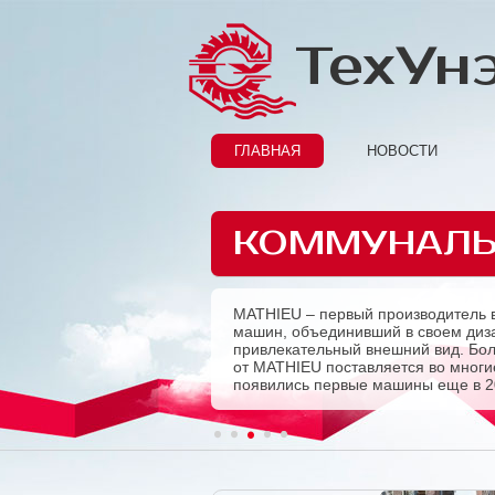
ТехУн
ГЛАВНАЯ
НОВОСТИ
КОММУНАЛЬ
MATHIEU – первый производитель 
Previous
машин, объединивший в своем диза
привлекательный внешний вид. Бо
от MATHIEU поставляется во многие
появились первые машины еще в 2
1
2
3
4
5