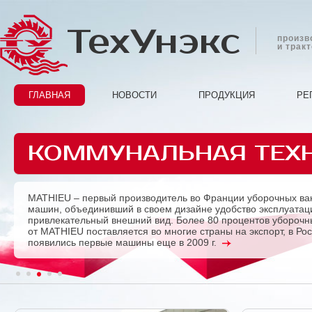
ТехУнэкс
произв
и трак
ГЛАВНАЯ
НОВОСТИ
ПРОДУКЦИЯ
РЕ
КОММУНАЛЬНАЯ ТЕХ
MATHIEU – первый производитель во Франции уборочных ва
Previous
машин, объединивший в своем дизайне удобство эксплуатац
привлекательный внешний вид. Более 80 процентов убороч
от MATHIEU поставляется во многие страны на экспорт, в Ро
появились первые машины еще в 2009 г.
1
2
3
4
5