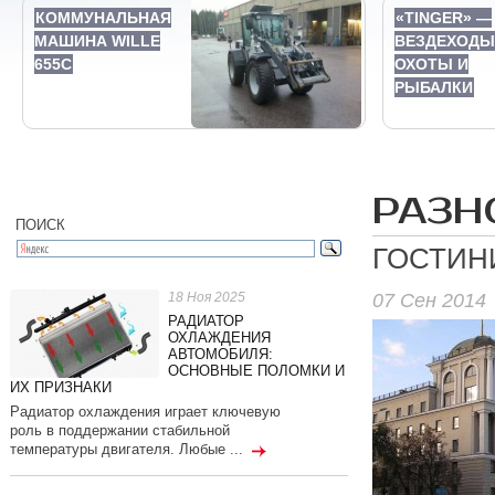
КОММУНАЛЬНАЯ
«TINGER» —
МАШИНА WILLE
ВЕЗДЕХОДЫ
655C
ОХОТЫ И
РЫБАЛКИ
РАЗН
ПОИСК
ГОСТИН
07 Сен 2014
18 Ноя 2025
РАДИАТОР
ОХЛАЖДЕНИЯ
АВТОМОБИЛЯ:
ОСНОВНЫЕ ПОЛОМКИ И
ИХ ПРИЗНАКИ
Радиатор охлаждения играет ключевую
роль в поддержании стабильной
температуры двигателя. Любые ...