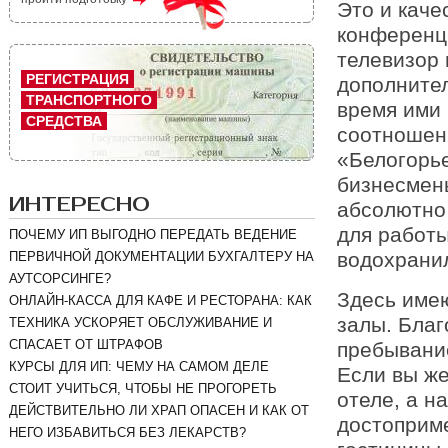
Это и каче
конференц-
телевизор 
РЕГИСТРАЦИЯ
дополнител
ТРАНСПОРТНОГО
время ими 
СРЕДСТВА
соотношени
«Белогорье
бизнесмены
ИНТЕРЕСНО
абсолютно 
для работы
ПОЧЕМУ ИП ВЫГОДНО ПЕРЕДАТЬ ВЕДЕНИЕ
водохрани
ПЕРВИЧНОЙ ДОКУМЕНТАЦИИ БУХГАЛТЕРУ НА
АУТСОРСИНГЕ?
Здесь име
ОНЛАЙН-КАССА ДЛЯ КАФЕ И РЕСТОРАНА: КАК
залы. Благ
ТЕХНИКА УСКОРЯЕТ ОБСЛУЖИВАНИЕ И
СПАСАЕТ ОТ ШТРАФОВ
пребывани
КУРСЫ ДЛЯ ИП: ЧЕМУ НА САМОМ ДЕЛЕ
Если вы же
СТОИТ УЧИТЬСЯ, ЧТОБЫ НЕ ПРОГОРЕТЬ
отеле, а н
ДЕЙСТВИТЕЛЬНО ЛИ ХРАП ОПАСЕН И КАК ОТ
достоприме
НЕГО ИЗБАВИТЬСЯ БЕЗ ЛЕКАРСТВ?