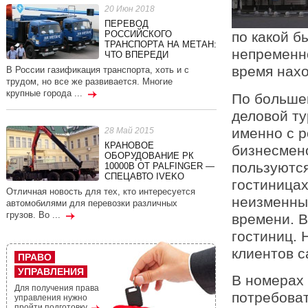
20 Июн 2018
ПЕРЕВОД
РОССИЙСКОГО
по какой б
ТРАНСПОРТА НА МЕТАН:
непременно
ЧТО ВПЕРЕДИ
время нах
В России газификация транспорта, хоть и с
трудом, но все же развивается. Многие
крупные города ...
По больше
деловой ту
именно с р
28 Май 2015
КРАНОВОЕ
бизнесмено
ОБОРУДОВАНИЕ РК
пользуютс
10000В ОТ PALFINGER —
СПЕЦАВТО IVEKO
гостиницах
Отличная новость для тех, кто интересуется
неизменны
автомобилями для перевозки различных
грузов. Во ...
времени. В
гостиниц. 
клиентов с
ПРАВО
УПРАВЛЕНИЯ
В номерах 
Для получения права
потребоват
управления нужно
пройти подготовку