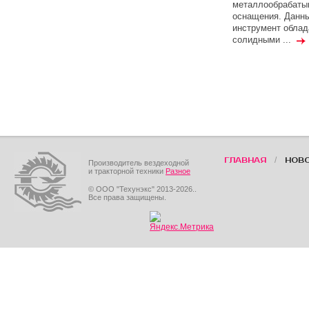
металлообрабаты
оснащения. Данн
инструмент облад
солидными ...
/
ГЛАВНАЯ
НОВ
Производитель вездеходной
и тракторной техники
Разное
© ООО "Техунэкс" 2013-2026..
Все права защищены.