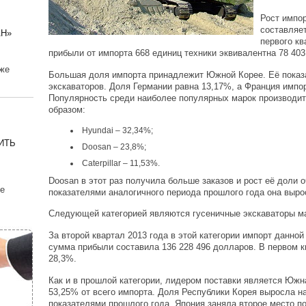
Рост импор
составляет
АН»
первого кв
прибыли от импорта 668 единиц техники эквивалентна 78 403
кже
Большая доля импорта принадлежит Южной Корее. Её показа
экскаваторов. Доля Германии равна 13,17%, а Франция импо
Популярность среди наиболее популярных марок производ
образом:
Hyundai – 32,34%;
ИТЬ
Doosan – 23,8%;
Caterpillar – 11,53%.
Doosan в этот раз получила больше заказов и рост её доли 
е
показателями аналогичного периода прошлого года она выро
Следующей категорией являются гусеничные экскаваторы ма
За второй квартал 2013 года в этой категории импорт данной
сумма прибыли составила 136 228 496 долларов. В первом к
28,3%.
Как и в прошлой категории, лидером поставки является Южн
53,25% от всего импорта. Доля Республики Корея выросла н
показателями прошлого года. Япония заняла второе место п