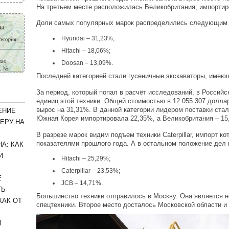
На третьем месте расположилась Великобритания, импортир
Доли самых популярных марок распределились следующим 
Hyundai – 31,23%;
Hitachi – 18,06%;
Doosan – 13,09%.
Последней категорией стали гусеничные экскаваторы, имеющ
За период, который попал в расчёт исследований, в Росси
единиц этой техники. Общей стоимостью в 12 055 307 доллар
вырос на 31,31%. В данной категории лидером поставки стал
ЕНИЕ
Южная Корея импортировала 22,35%, а Великобритания – 15
ЕРУ НА
В разрезе марок видим подъем техники Caterpillar, импорт к
показателями прошлого года. А в остальном положение дел
А: КАК
И
Hitachi – 25,29%;
Caterpillar – 23,53%;
Е
JCB – 14,71%.
ТЬ
Большинство техники отправилось в Москву. Она является 
КАК ОТ
спецтехники. Второе место досталось Московской области и 
И