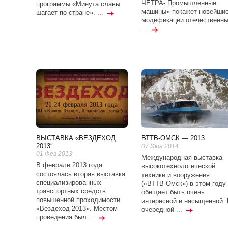
ЧЕТРА- Промышленные
программы «Минута славы
машины» покажет новейши
шагает по стране». ...
модификации отечественн
...
ВЫСТАВКА «ВЕЗДЕХОД
ВТТВ-ОМСК — 2013
2013″
07 Июн 2014
01 Фев 2013
Международная выставка
В феврале 2013 года
высокотехнологической
состоялась вторая выставка
техники и вооружения
специализированных
(«ВТТВ-Омск») в этом году
транспортных средств
обещает быть очень
повышенной проходимости
интересной и насыщенной. 
«Вездеход 2013». Местом
очередной ...
проведения был ...