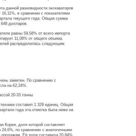
та данной разновидности экскаваторов
 16,11%, в сравнении с показателями
артала текущего года. Общая сумма
 648 долларов.
тели равны 59,58% от всего импорта
ртирует 11,08% от общего объема.
ителей распределилась следующим
очень заметен. По сравнению с
сла на 62,24%.
ссой 20-33 тонны.
 техники составил 1 329 единиц. Общая
вартале года эта отметка была ниже на
ая Корея, доля которой составляет
а 24,6%, по сравнению с аналогичными
о продажам. Её доля составила 20,84%.