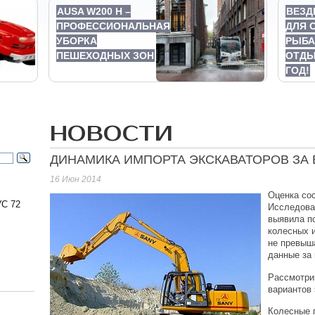
AUSA W200 H –
ВЕЗД
ПРОФЕССИОНАЛЬНАЯ
ДЛЯ 
УБОРКА
РЫБА
ПЕШЕХОДНЫХ ЗОН
ОТДЫ
ГОД!
НОВОСТИ
ДИНАМИКА ИМПОРТА ЭКСКАВАТОРОВ ЗА В
16 Июн 2014
Оценка сос
С 72
Исследоват
выявила по
колесных и
не превыш
данные за 
Рассмотри
вариантов 
Колесные 