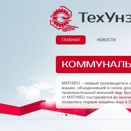
ТехУн
ГЛАВНАЯ
НОВОСТИ
КОММУНАЛЬ
MATHIEU – первый производитель 
Previous
машин, объединивший в своем диза
привлекательный внешний вид. Бо
от MATHIEU поставляется во многие
появились первые машины еще в 2
1
2
3
4
5