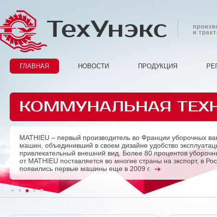
ТехУнэкс
произв
и трак
ГЛАВНАЯ
НОВОСТИ
ПРОДУКЦИЯ
РЕ
КОММУНАЛЬНАЯ ТЕХ
MATHIEU – первый производитель во Франции уборочных ва
Previous
машин, объединивший в своем дизайне удобство эксплуатац
привлекательный внешний вид. Более 80 процентов убороч
от MATHIEU поставляется во многие страны на экспорт, в Ро
появились первые машины еще в 2009 г.
1
2
3
4
5