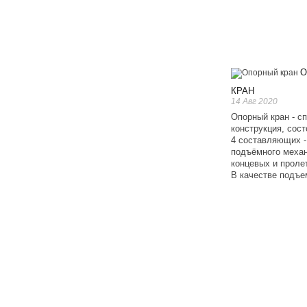
О
КРАН
14 Авг 2020
Опорный кран - с
конструкция, сост
4 составляющих -
подъёмного механ
концевых и проле
В качестве подъем