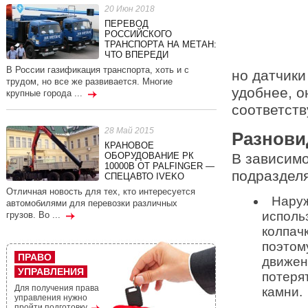
20 Июн 2018
ПЕРЕВОД
РОССИЙСКОГО
ТРАНСПОРТА НА МЕТАН:
ЧТО ВПЕРЕДИ
В России газификация транспорта, хоть и с
но датчики
трудом, но все же развивается. Многие
удобнее, о
крупные города ...
соответств
28 Май 2015
Разнови
КРАНОВОЕ
В зависимос
ОБОРУДОВАНИЕ РК
10000В ОТ PALFINGER —
подразделя
СПЕЦАВТО IVEKO
Отличная новость для тех, кто интересуется
Наруж
автомобилями для перевозки различных
исполь
грузов. Во ...
колпачк
поэтому
ПРАВО
движен
УПРАВЛЕНИЯ
потерят
Для получения права
камни.
управления нужно
пройти подготовку