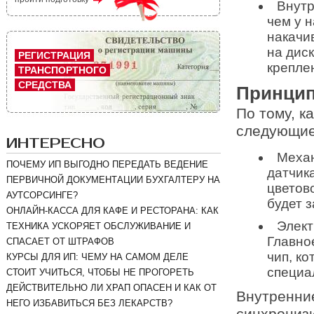
Внутр
чем у 
накачи
на диск
РЕГИСТРАЦИЯ
крепле
ТРАНСПОРТНОГО
СРЕДСТВА
Принци
По тому, к
следующие
ИНТЕРЕСНО
Механ
ПОЧЕМУ ИП ВЫГОДНО ПЕРЕДАТЬ ВЕДЕНИЕ
датчик
ПЕРВИЧНОЙ ДОКУМЕНТАЦИИ БУХГАЛТЕРУ НА
цветов
АУТСОРСИНГЕ?
будет 
ОНЛАЙН-КАССА ДЛЯ КАФЕ И РЕСТОРАНА: КАК
Элект
ТЕХНИКА УСКОРЯЕТ ОБСЛУЖИВАНИЕ И
Главно
СПАСАЕТ ОТ ШТРАФОВ
чип, к
КУРСЫ ДЛЯ ИП: ЧЕМУ НА САМОМ ДЕЛЕ
специа
СТОИТ УЧИТЬСЯ, ЧТОБЫ НЕ ПРОГОРЕТЬ
ДЕЙСТВИТЕЛЬНО ЛИ ХРАП ОПАСЕН И КАК ОТ
Внутренни
НЕГО ИЗБАВИТЬСЯ БЕЗ ЛЕКАРСТВ?
синхронизи