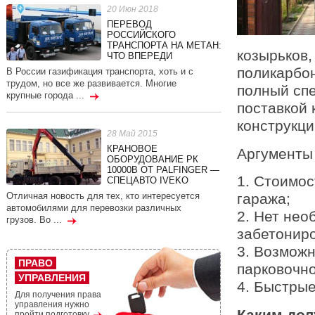
20 Июн 2018
ПЕРЕВОД
РОССИЙСКОГО
ТРАНСПОРТА НА МЕТАН:
козырьков,
ЧТО ВПЕРЕДИ
поликарбон
В России газификация транспорта, хоть и с
трудом, но все же развивается. Многие
полный спе
крупные города ...
поставкой
конструкци
28 Май 2015
КРАНОВОЕ
Аргументы 
ОБОРУДОВАНИЕ РК
10000В ОТ PALFINGER —
1. Стоимос
СПЕЦАВТО IVEKO
Отличная новость для тех, кто интересуется
гаража;
автомобилями для перевозки различных
2. Нет нео
грузов. Во ...
забетониро
3. Возможн
ПРАВО
парковочно
УПРАВЛЕНИЯ
4. Быстрые
Для получения права
управления нужно
Каким дол
пройти подготовку