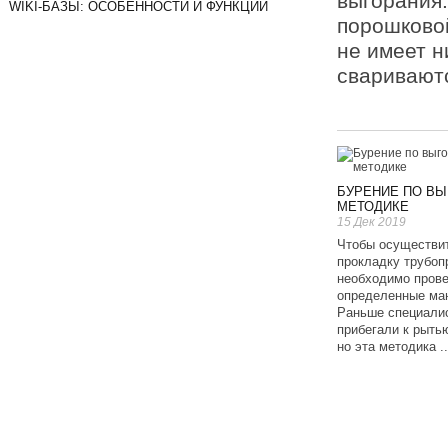
выгорания.
WIKI-БАЗЫ: ОСОБЕННОСТИ И ФУНКЦИИ
порошковой
не имеет н
свариваютс
БУРЕНИЕ ПО В
МЕТОДИКЕ
15 Дек 2019
Чтобы осуществи
прокладку трубоп
необходимо прове
определенные ма
Раньше специали
прибегали к рыть
но эта методика .