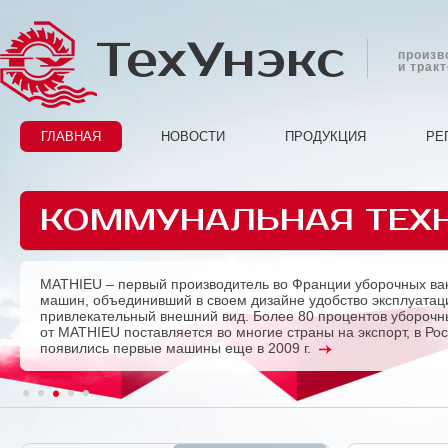
ТехУнэкс
произв
и трак
ГЛАВНАЯ
НОВОСТИ
ПРОДУКЦИЯ
РЕ
КОММУНАЛЬНАЯ ТЕХ
MATHIEU – первый производитель во Франции уборочных ва
Previous
машин, объединивший в своем дизайне удобство эксплуатац
привлекательный внешний вид. Более 80 процентов убороч
от MATHIEU поставляется во многие страны на экспорт, в Ро
появились первые машины еще в 2009 г.
1
2
3
4
5