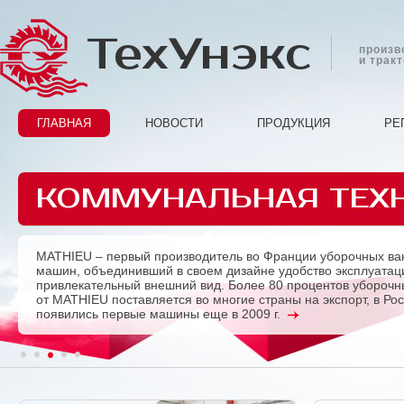
ТехУнэкс
произв
и трак
ГЛАВНАЯ
НОВОСТИ
ПРОДУКЦИЯ
РЕ
КОММУНАЛЬНАЯ ТЕХ
MATHIEU – первый производитель во Франции уборочных ва
Previous
машин, объединивший в своем дизайне удобство эксплуатац
привлекательный внешний вид. Более 80 процентов убороч
от MATHIEU поставляется во многие страны на экспорт, в Ро
появились первые машины еще в 2009 г.
1
2
3
4
5