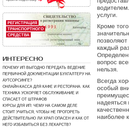
предостав
водителем.
услуги.
РЕГИСТРАЦИЯ
Кроме того
ТРАНСПОРТНОГО
значитель
СРЕДСТВА
позволяют 
каждый раз
Определен
ИНТЕРЕСНО
вопрос все
ПОЧЕМУ ИП ВЫГОДНО ПЕРЕДАТЬ ВЕДЕНИЕ
нельзя.
ПЕРВИЧНОЙ ДОКУМЕНТАЦИИ БУХГАЛТЕРУ НА
Всегда хо
АУТСОРСИНГЕ?
ОНЛАЙН-КАССА ДЛЯ КАФЕ И РЕСТОРАНА: КАК
особый вн
ТЕХНИКА УСКОРЯЕТ ОБСЛУЖИВАНИЕ И
преимущес
СПАСАЕТ ОТ ШТРАФОВ
надеяться 
КУРСЫ ДЛЯ ИП: ЧЕМУ НА САМОМ ДЕЛЕ
качественн
СТОИТ УЧИТЬСЯ, ЧТОБЫ НЕ ПРОГОРЕТЬ
наиболее к
ДЕЙСТВИТЕЛЬНО ЛИ ХРАП ОПАСЕН И КАК ОТ
НЕГО ИЗБАВИТЬСЯ БЕЗ ЛЕКАРСТВ?