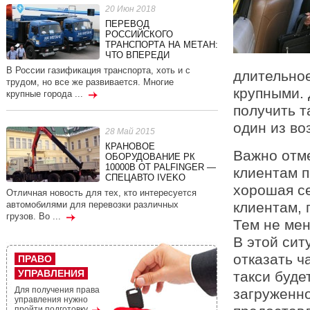
20 Июн 2018
ПЕРЕВОД
РОССИЙСКОГО
ТРАНСПОРТА НА МЕТАН:
ЧТО ВПЕРЕДИ
В России газификация транспорта, хоть и с
длительное
трудом, но все же развивается. Многие
крупными. 
крупные города ...
получить т
один из во
28 Май 2015
КРАНОВОЕ
Важно отме
ОБОРУДОВАНИЕ РК
10000В ОТ PALFINGER —
клиентам п
СПЕЦАВТО IVEKO
хорошая се
Отличная новость для тех, кто интересуется
клиентам, 
автомобилями для перевозки различных
грузов. Во ...
Тем не мен
В этой сит
отказать ч
ПРАВО
УПРАВЛЕНИЯ
такси буде
Для получения права
загруженно
управления нужно
пройти подготовку