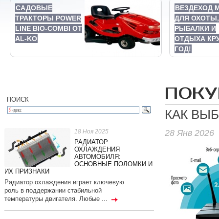
САДОВЫЕ
ВЕЗДЕХОД M
ТРАКТОРЫ POWER
ДЛЯ ОХОТЫ,
LINE BIO-COMBI ОТ
РЫБАЛКИ И
AL-KO
ОТДЫХА КР
ГОД!
ПОКУ
ПОИСК
КАК ВЫ
28 Янв 2026
18 Ноя 2025
РАДИАТОР
ОХЛАЖДЕНИЯ
АВТОМОБИЛЯ:
ОСНОВНЫЕ ПОЛОМКИ И
ИХ ПРИЗНАКИ
Радиатор охлаждения играет ключевую
роль в поддержании стабильной
температуры двигателя. Любые ...