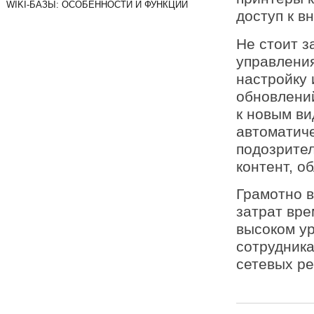
WIKI-БАЗЫ: ОСОБЕННОСТИ И ФУНКЦИИ
доступ к в
Не стоит з
управления
настройку 
обновлени
к новым ви
автоматиче
подозрите
контент, о
Грамотно 
затрат вре
высоком ур
сотрудник
сетевых ре