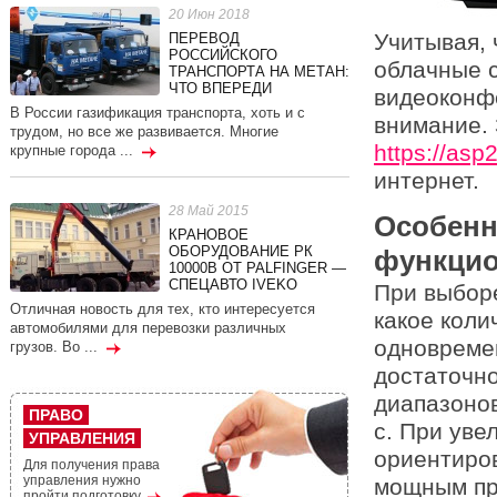
20 Июн 2018
Учитывая, 
ПЕРЕВОД
РОССИЙСКОГО
облачные 
ТРАНСПОРТА НА МЕТАН:
ЧТО ВПЕРЕДИ
видеоконфе
В России газификация транспорта, хоть и с
внимание. 
трудом, но все же развивается. Многие
https://asp2
крупные города ...
интернет.
28 Май 2015
Особенн
КРАНОВОЕ
ОБОРУДОВАНИЕ РК
функцио
10000В ОТ PALFINGER —
СПЕЦАВТО IVEKO
При выбор
Отличная новость для тех, кто интересуется
какое коли
автомобилями для перевозки различных
одновремен
грузов. Во ...
достаточно
диапазонов
ПРАВО
с. При уве
УПРАВЛЕНИЯ
ориентиро
Для получения права
управления нужно
мощным пр
пройти подготовку