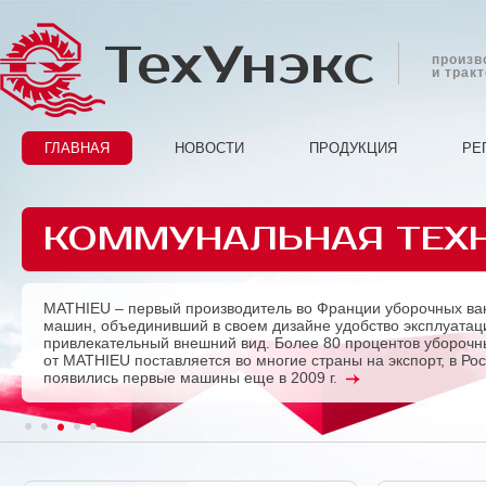
ТехУнэкс
произв
и трак
ГЛАВНАЯ
НОВОСТИ
ПРОДУКЦИЯ
РЕ
КОММУНАЛЬНАЯ ТЕХ
MATHIEU – первый производитель во Франции уборочных ва
Previous
машин, объединивший в своем дизайне удобство эксплуатац
привлекательный внешний вид. Более 80 процентов убороч
от MATHIEU поставляется во многие страны на экспорт, в Ро
появились первые машины еще в 2009 г.
1
2
3
4
5