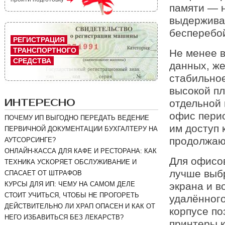
памяти — н
выдерживат
бесперебой
РЕГИСТРАЦИЯ
ТРАНСПОРТНОГО
Не менее 
СРЕДСТВА
данных, же
стабильно
высокой пл
ИНТЕРЕСНО
отдельной 
офис перио
ПОЧЕМУ ИП ВЫГОДНО ПЕРЕДАТЬ ВЕДЕНИЕ
им доступ 
ПЕРВИЧНОЙ ДОКУМЕНТАЦИИ БУХГАЛТЕРУ НА
продолжают
АУТСОРСИНГЕ?
ОНЛАЙН-КАССА ДЛЯ КАФЕ И РЕСТОРАНА: КАК
Для офисов
ТЕХНИКА УСКОРЯЕТ ОБСЛУЖИВАНИЕ И
лучше выб
СПАСАЕТ ОТ ШТРАФОВ
экрана и в
КУРСЫ ДЛЯ ИП: ЧЕМУ НА САМОМ ДЕЛЕ
СТОИТ УЧИТЬСЯ, ЧТОБЫ НЕ ПРОГОРЕТЬ
удалённого
ДЕЙСТВИТЕЛЬНО ЛИ ХРАП ОПАСЕН И КАК ОТ
корпусе п
НЕГО ИЗБАВИТЬСЯ БЕЗ ЛЕКАРСТВ?
принтеры 