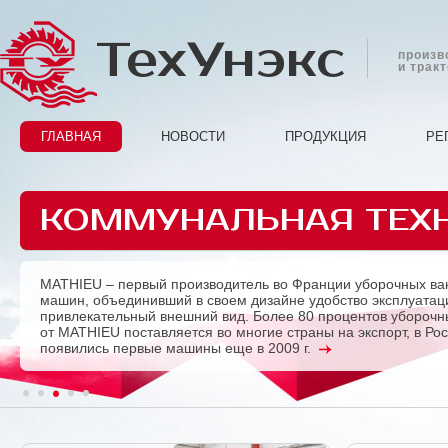
ТехУнэкс
произв
и трак
ГЛАВНАЯ
НОВОСТИ
ПРОДУКЦИЯ
РЕ
КОММУНАЛЬНАЯ ТЕХ
MATHIEU – первый производитель во Франции уборочных ва
Previous
машин, объединивший в своем дизайне удобство эксплуатац
привлекательный внешний вид. Более 80 процентов убороч
от MATHIEU поставляется во многие страны на экспорт, в Ро
появились первые машины еще в 2009 г.
1
2
3
4
5