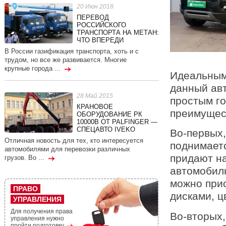
20 Июн 2018
ПЕРЕВОД
РОССИЙСКОГО
ТРАНСПОРТА НА МЕТАН:
ЧТО ВПЕРЕДИ
В России газификация транспорта, хоть и с
трудом, но все же развивается. Многие
крупные города ...
Идеальным 
данный авт
28 Май 2015
простым го
КРАНОВОЕ
преимущест
ОБОРУДОВАНИЕ РК
10000В ОТ PALFINGER —
СПЕЦАВТО IVEKO
Во-первых,
Отличная новость для тех, кто интересуется
поднимаетс
автомобилями для перевозки различных
придают н
грузов. Во ...
автомобилю
можно при
ПРАВО
дисками, ц
УПРАВЛЕНИЯ
Для получения права
Во-вторых,
управления нужно
пройти подготовку