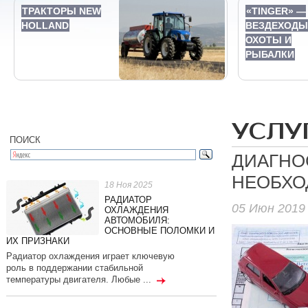
ТРАКТОРЫ NEW
«TINGER» —
HOLLAND
ВЕЗДЕХОДЫ
ОХОТЫ И
РЫБАЛКИ
УСЛУ
ПОИСК
ДИАГНОС
НЕОБХО
18 Ноя 2025
РАДИАТОР
05 Июн 2019
ОХЛАЖДЕНИЯ
АВТОМОБИЛЯ:
ОСНОВНЫЕ ПОЛОМКИ И
ИХ ПРИЗНАКИ
Радиатор охлаждения играет ключевую
роль в поддержании стабильной
температуры двигателя. Любые ...