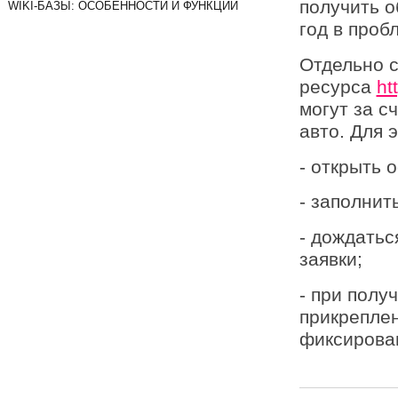
получить о
WIKI-БАЗЫ: ОСОБЕННОСТИ И ФУНКЦИИ
год в проб
Отдельно с
ресурса
ht
могут за с
авто. Для 
- открыть
- заполнит
- дождатьс
заявки;
- при полу
прикреплен
фиксирован