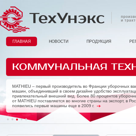
ТехУнэкс
произв
и трак
ГЛАВНАЯ
НОВОСТИ
ПРОДУКЦИЯ
РЕ
КОММУНАЛЬНАЯ ТЕХ
MATHIEU – первый производитель во Франции уборочных ва
Previous
машин, объединивший в своем дизайне удобство эксплуатац
привлекательный внешний вид. Более 80 процентов убороч
от MATHIEU поставляется во многие страны на экспорт, в Ро
появились первые машины еще в 2009 г.
1
2
3
4
5