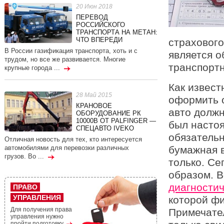
20 Июн 2018
ПЕРЕВОД
РОССИЙСКОГО
ТРАНСПОРТА НА МЕТАН:
ЧТО ВПЕРЕДИ
страховог
В России газификация транспорта, хоть и с
является о
трудом, но все же развивается. Многие
транспортн
крупные города ...
Как извест
28 Май 2015
оформить 
КРАНОВОЕ
авто должн
ОБОРУДОВАНИЕ РК
10000В ОТ PALFINGER —
был настоя
СПЕЦАВТО IVEKO
обязатель
Отличная новость для тех, кто интересуется
бумажная в
автомобилями для перевозки различных
грузов. Во ...
только. Се
образом. 
диагностич
ПРАВО
УПРАВЛЕНИЯ
которой фи
Для получения права
Примечател
управления нужно
пройти подготовку