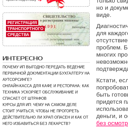
только сви
но и докум
виде.
РЕГИСТРАЦИЯ
Диагностич
ТРАНСПОРТНОГО
для каждог
СРЕДСТВА
отсутствие
проблем. Б
многих про
ИНТЕРЕСНО
невозможно
ПОЧЕМУ ИП ВЫГОДНО ПЕРЕДАТЬ ВЕДЕНИЕ
подтвержда
ПЕРВИЧНОЙ ДОКУМЕНТАЦИИ БУХГАЛТЕРУ НА
Кстати, ес
АУТСОРСИНГЕ?
ОНЛАЙН-КАССА ДЛЯ КАФЕ И РЕСТОРАНА: КАК
попробоват
ТЕХНИКА УСКОРЯЕТ ОБСЛУЖИВАНИЕ И
быть готов
СПАСАЕТ ОТ ШТРАФОВ
придется 
КУРСЫ ДЛЯ ИП: ЧЕМУ НА САМОМ ДЕЛЕ
использова
СТОИТ УЧИТЬСЯ, ЧТОБЫ НЕ ПРОГОРЕТЬ
деньги, и 
ДЕЙСТВИТЕЛЬНО ЛИ ХРАП ОПАСЕН И КАК ОТ
без осмот
НЕГО ИЗБАВИТЬСЯ БЕЗ ЛЕКАРСТВ?