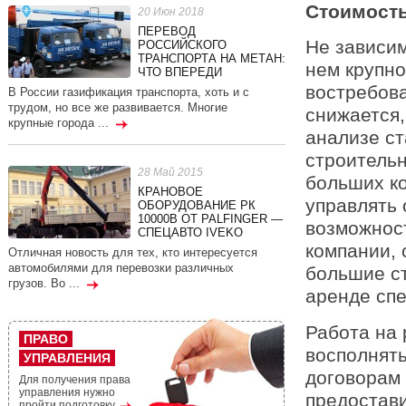
Стоимость
20 Июн 2018
ПЕРЕВОД
Не зависим
РОССИЙСКОГО
ТРАНСПОРТА НА МЕТАН:
нем крупн
ЧТО ВПЕРЕДИ
востребова
В России газификация транспорта, хоть и с
трудом, но все же развивается. Многие
снижается,
крупные города ...
анализе ст
строительн
28 Май 2015
больших ко
КРАНОВОЕ
управлять 
ОБОРУДОВАНИЕ РК
10000В ОТ PALFINGER —
возможност
СПЕЦАВТО IVEKO
компании, 
Отличная новость для тех, кто интересуется
автомобилями для перевозки различных
большие с
грузов. Во ...
аренде спе
Работа на 
ПРАВО
восполнять
УПРАВЛЕНИЯ
договорам
Для получения права
управления нужно
предостав
пройти подготовку