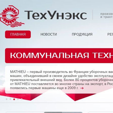
ТехУнэкс
произв
и трак
ГЛАВНАЯ
НОВОСТИ
ПРОДУКЦИЯ
РЕ
КОММУНАЛЬНАЯ ТЕХ
MATHIEU – первый производитель во Франции уборочных ва
Previous
машин, объединивший в своем дизайне удобство эксплуатац
привлекательный внешний вид. Более 80 процентов убороч
от MATHIEU поставляется во многие страны на экспорт, в Ро
появились первые машины еще в 2009 г.
1
2
3
4
5