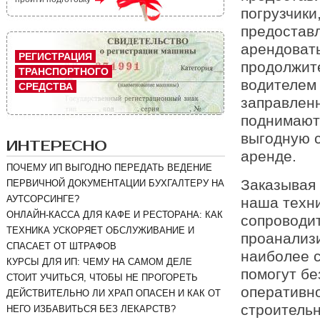
погрузчики
предоставл
арендовать
РЕГИСТРАЦИЯ
продолжите
ТРАНСПОРТНОГО
водителем 
СРЕДСТВА
заправлен
поднимают
выгодную с
ИНТЕРЕСНО
аренде.
ПОЧЕМУ ИП ВЫГОДНО ПЕРЕДАТЬ ВЕДЕНИЕ
Заказывая 
ПЕРВИЧНОЙ ДОКУМЕНТАЦИИ БУХГАЛТЕРУ НА
АУТСОРСИНГЕ?
наша техни
ОНЛАЙН-КАССА ДЛЯ КАФЕ И РЕСТОРАНА: КАК
сопроводи
ТЕХНИКА УСКОРЯЕТ ОБСЛУЖИВАНИЕ И
проанализи
СПАСАЕТ ОТ ШТРАФОВ
наиболее 
КУРСЫ ДЛЯ ИП: ЧЕМУ НА САМОМ ДЕЛЕ
помогут бе
СТОИТ УЧИТЬСЯ, ЧТОБЫ НЕ ПРОГОРЕТЬ
оперативн
ДЕЙСТВИТЕЛЬНО ЛИ ХРАП ОПАСЕН И КАК ОТ
строительн
НЕГО ИЗБАВИТЬСЯ БЕЗ ЛЕКАРСТВ?