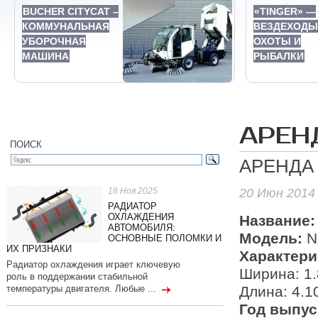
BUCHER CITYCAT –
«TINGER» —
КОММУНАЛЬНАЯ
ВЕЗДЕХОДЫ
УБОРОЧНАЯ
ОХОТЫ И
МАШИНА
РЫБАЛКИ
АРЕН
ПОИСК
АРЕНДА 
20 Июн 2014
18 Ноя 2025
РАДИАТОР
ОХЛАЖДЕНИЯ
Название:
АВТОМОБИЛЯ:
Модель:
Ni
ОСНОВНЫЕ ПОЛОМКИ И
ИХ ПРИЗНАКИ
Характери
Радиатор охлаждения играет ключевую
Ширина: 1.
роль в поддержании стабильной
Длина: 4.1
температуры двигателя. Любые ...
Год выпус