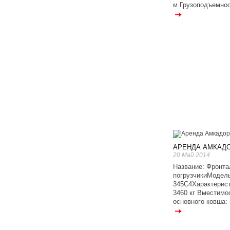
м Грузоподъемност
АРЕНДА АМКАДО
20 Май 2014
Название: Фронт
погрузчикиМодел
345С4Характерист
3460 кг Вместимо
основного ковша: 1